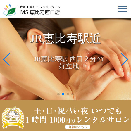
JR恵比寿駅近
JR恵比寿駅 西口２分の
好立地